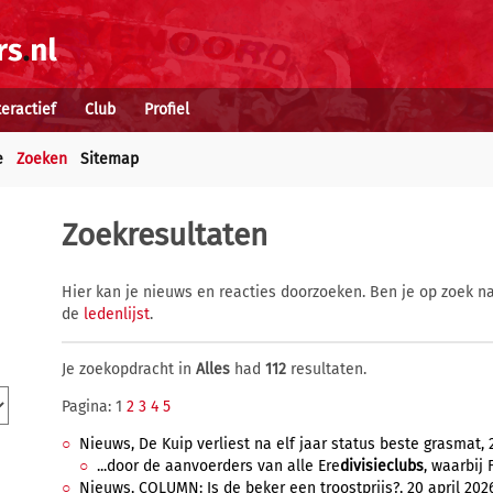
teractief
Club
Profiel
e
Zoeken
Sitemap
Zoekresultaten
Hier kan je nieuws en reacties doorzoeken. Ben je op zoek na
de
ledenlijst
.
Je zoekopdracht in
Alles
had
112
resultaten.
Pagina: 1
2
3
4
5
Nieuws, De Kuip verliest na elf jaar status beste grasmat, 
...door de aanvoerders van alle Ere
divisieclubs
, waarbij 
Nieuws, COLUMN: Is de beker een troostprijs?, 20 april 2026