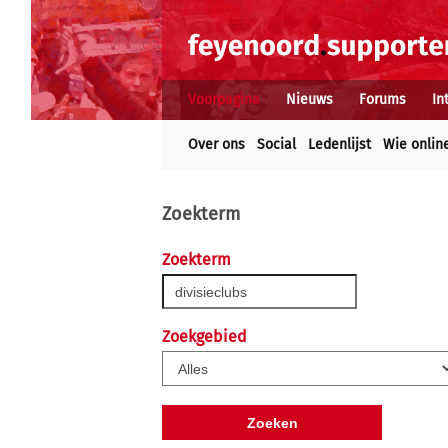
Voorpagina
Nieuws
Forums
In
Over ons
Social
Ledenlijst
Wie onlin
Zoekterm
Zoekterm
Zoekgebied