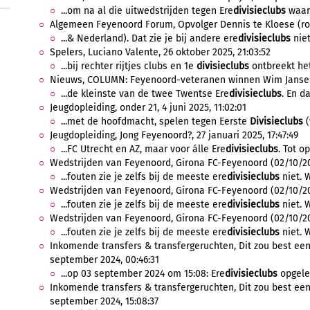
...om na al die uitwedstrijden tegen Ere
divisieclubs
waaro
Algemeen Feyenoord Forum, Opvolger Dennis te Kloese (rol T
...& Nederland). Dat zie je bij andere ere
divisieclubs
niet
Spelers, Luciano Valente, 26 oktober 2025, 21:03:52
...bij rechter rijtjes clubs en 1e
divisieclubs
ontbreekt het
Nieuws, COLUMN: Feyenoord-veteranen winnen Wim Jansen-c
...de kleinste van de twee Twentse Ere
divisieclubs
. En d
Jeugdopleiding, onder 21, 4 juni 2025, 11:02:01
...met de hoofdmacht, spelen tegen Eerste
Divisieclubs
(
Jeugdopleiding, Jong Feyenoord?, 27 januari 2025, 17:47:49
...FC Utrecht en AZ, maar voor álle Ere
divisieclubs
. Tot o
Wedstrijden van Feyenoord, Girona FC-Feyenoord (02/10/202
...fouten zie je zelfs bij de meeste ere
divisieclubs
niet. 
Wedstrijden van Feyenoord, Girona FC-Feyenoord (02/10/2024
...fouten zie je zelfs bij de meeste ere
divisieclubs
niet. 
Wedstrijden van Feyenoord, Girona FC-Feyenoord (02/10/202
...fouten zie je zelfs bij de meeste ere
divisieclubs
niet. 
Inkomende transfers & transfergeruchten, Dit zou best een
september 2024, 00:46:31
...op 03 september 2024 om 15:08: Ere
divisieclubs
opgelet
Inkomende transfers & transfergeruchten, Dit zou best een
september 2024, 15:08:37