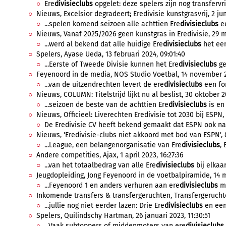
Ere
divisieclubs
opgelet: deze spelers zijn nog transfervrij
Nieuws, Excelsior degradeert; Eredivisie kunstgrasvrij, 2 jun
...spelen komend seizoen alle achttien Ere
divisieclubs
ee
Nieuws, Vanaf 2025/2026 geen kunstgras in Eredivisie, 29 m
...werd al bekend dat alle huidige Ere
divisieclubs
het een
Spelers, Ayase Ueda, 13 februari 2024, 09:01:40
...Eerste of Tweede Divisie kunnen het Ere
divisieclubs
ge
Feyenoord in de media, NOS Studio Voetbal, 14 november 2
...van de uitzendrechten levert de ere
divisieclubs
een for
Nieuws, COLUMN: Titelstrijd lijkt nu al beslist, 30 oktober 2
...seizoen de beste van de achttien Ere
divisieclubs
is en 
Nieuws, Officieel: Liverechten Eredivisie tot 2030 bij ESPN,
De Eredivisie CV heeft bekend gemaakt dat ESPN ook na 2
Nieuws, 'Eredivisie-clubs niet akkoord met bod van ESPN', 
...League, een belangenorganisatie van Ere
divisieclubs
,
Andere competities, Ajax, 1 april 2023, 16:27:36
...van het totaalbedrag van alle Ere
divisieclubs
bij elkaar
Jeugdopleiding, Jong Feyenoord in de voetbalpiramide, 14 ma
...Feyenoord 1 en anders verhuren aan ere
divisieclubs
me
Inkomende transfers & transfergeruchten, Transfergeruchten
...jullie nog niet eerder lazen: Drie Ere
divisieclubs
en een 
Spelers, Quilindschy Hartman, 26 januari 2023, 11:30:51
...Vaak subtoppers of middenmoters van ere
divisieclubs