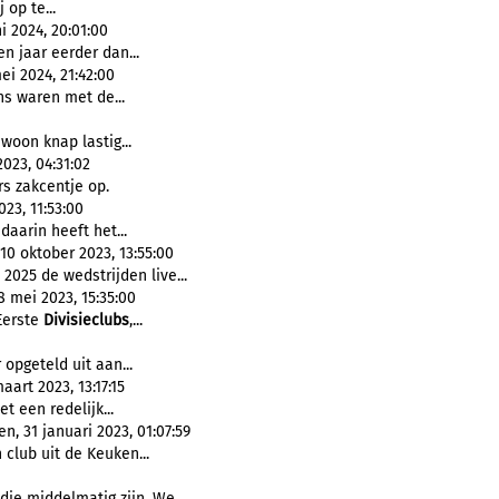
 op te...
i 2024, 20:01:00
n jaar eerder dan...
ei 2024, 21:42:00
s waren met de...
woon knap lastig...
023, 04:31:02
s zakcentje op.
023, 11:53:00
daarin heeft het...
 10 oktober 2023, 13:55:00
025 de wedstrijden live...
8 mei 2023, 15:35:00
 Eerste
Divisieclubs
,...
 opgeteld uit aan...
art 2023, 13:17:15
t een redelijk...
, 31 januari 2023, 01:07:59
club uit de Keuken...
die middelmatig zijn. We...