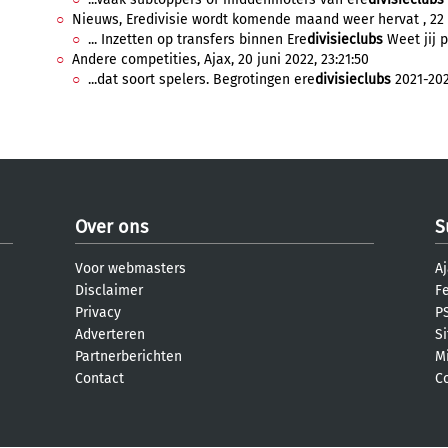
Nieuws, Eredivisie wordt komende maand weer hervat , 22
... Inzetten op transfers binnen Ere
divisieclubs
Weet jij pr
Andere competities, Ajax, 20 juni 2022, 23:21:50
...dat soort spelers. Begrotingen ere
divisieclubs
2021-2022
Over ons
S
Voor webmasters
Aj
Disclaimer
F
Privacy
PS
Adverteren
S
Partnerberichten
M
Contact
C