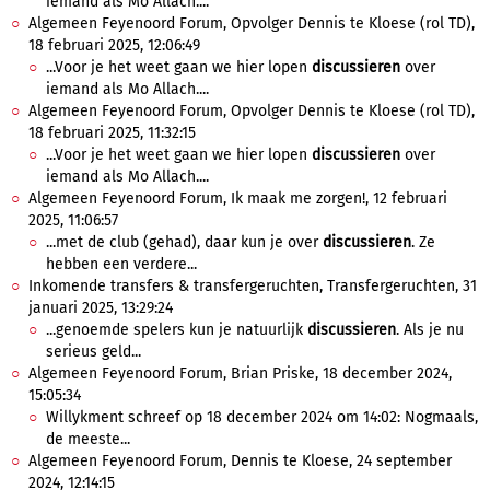
iemand als Mo Allach....
Algemeen Feyenoord Forum, Opvolger Dennis te Kloese (rol TD),
18 februari 2025, 12:06:49
...Voor je het weet gaan we hier lopen
discussieren
over
iemand als Mo Allach....
Algemeen Feyenoord Forum, Opvolger Dennis te Kloese (rol TD),
18 februari 2025, 11:32:15
...Voor je het weet gaan we hier lopen
discussieren
over
iemand als Mo Allach....
Algemeen Feyenoord Forum, Ik maak me zorgen!, 12 februari
2025, 11:06:57
...met de club (gehad), daar kun je over
discussieren
. Ze
hebben een verdere...
Inkomende transfers & transfergeruchten, Transfergeruchten, 31
januari 2025, 13:29:24
...genoemde spelers kun je natuurlijk
discussieren
. Als je nu
serieus geld...
Algemeen Feyenoord Forum, Brian Priske, 18 december 2024,
15:05:34
Willykment schreef op 18 december 2024 om 14:02: Nogmaals,
de meeste...
Algemeen Feyenoord Forum, Dennis te Kloese, 24 september
2024, 12:14:15