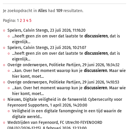
Je zoekopdracht in
Alles
had
109
resultaten.
Pagina: 1
2
3
4
5
Spelers, Calvin Stengs, 23 juli 2026, 11:16:20
...heeft geen zin om over dat laatste te
discussieren
, dat is
eigenlijk...
Spelers, Calvin Stengs, 23 juli 2026, 10:21:07
...heeft geen zin om over dat laatste te
discussieren
, dat is
eigenlijk...
Overige onderwerpen, Politieke Partijen, 29 juni 2026, 16:34:32
...kan. Over het moment waarop kun je
discussieren
. Maar wie
hier komt, moet...
Overige onderwerpen, Politieke Partijen, 29 juni 2026, 14:10:53
...kan. Over het moment waarop kun je
discussieren
. Maar wie
hier komt, moet...
Nieuws, Digitale veiligheid in de fanwereld: Cybersecurity voor
Feyenoord Supporters, 1 april 2026, 14:20:00
Veiligheid in een digitale fanomgeving In een tijd waarin de
digitale wereld...
Wedstrijden van Feyenoord, FC Utrecht-FEYENOORD
(08/02/2026-12:15), 8 februari 2026, 12:33:00