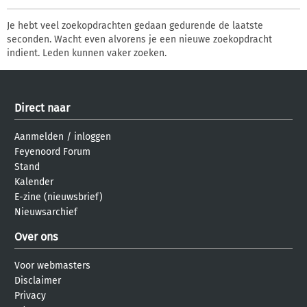
Je hebt veel zoekopdrachten gedaan gedurende de laatste
seconden. Wacht even alvorens je een nieuwe zoekopdracht
indient. Leden kunnen vaker zoeken.
Direct naar
Aanmelden
/
inloggen
Feyenoord Forum
Stand
Kalender
E-zine (nieuwsbrief)
Nieuwsarchief
Over ons
Voor webmasters
Disclaimer
Privacy