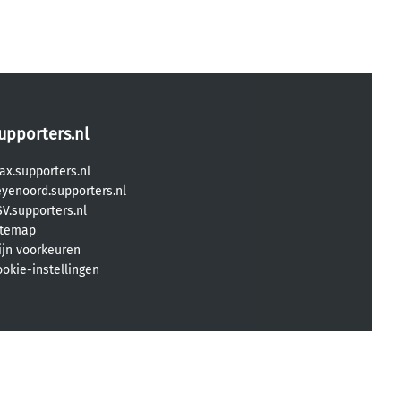
upporters.nl
ax.supporters.nl
eyenoord.supporters.nl
V.supporters.nl
itemap
ijn voorkeuren
ookie-instellingen