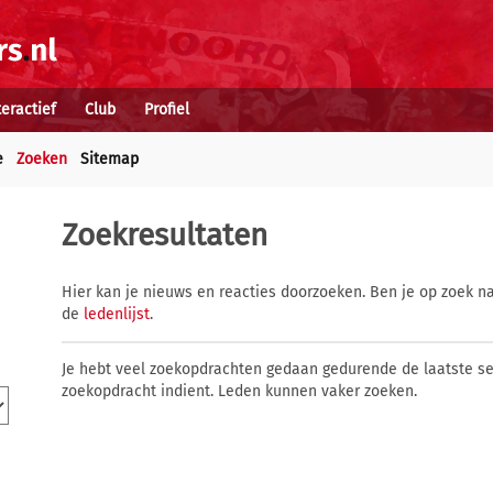
teractief
Club
Profiel
e
Zoeken
Sitemap
Zoekresultaten
Hier kan je nieuws en reacties doorzoeken. Ben je op zoek na
de
ledenlijst
.
Je hebt veel zoekopdrachten gedaan gedurende de laatste s
zoekopdracht indient. Leden kunnen vaker zoeken.