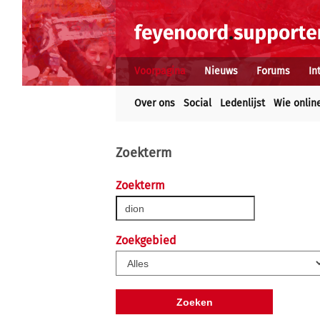
Voorpagina
Nieuws
Forums
In
Over ons
Social
Ledenlijst
Wie onlin
Zoekterm
Zoekterm
Zoekgebied