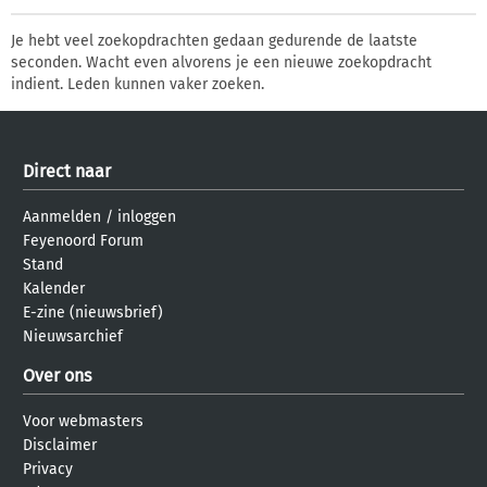
Je hebt veel zoekopdrachten gedaan gedurende de laatste
seconden. Wacht even alvorens je een nieuwe zoekopdracht
indient. Leden kunnen vaker zoeken.
Direct naar
Aanmelden
/
inloggen
Feyenoord Forum
Stand
Kalender
E-zine (nieuwsbrief)
Nieuwsarchief
Over ons
Voor webmasters
Disclaimer
Privacy