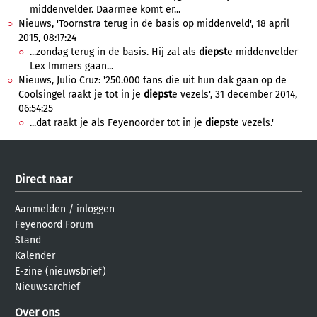
middenvelder. Daarmee komt er...
Nieuws, 'Toornstra terug in de basis op middenveld', 18 april
2015, 08:17:24
...zondag terug in de basis. Hij zal als
diepst
e middenvelder
Lex Immers gaan...
Nieuws, Julio Cruz: '250.000 fans die uit hun dak gaan op de
Coolsingel raakt je tot in je
diepst
e vezels', 31 december 2014,
06:54:25
...dat raakt je als Feyenoorder tot in je
diepst
e vezels.'
Direct naar
Aanmelden
/
inloggen
Feyenoord Forum
Stand
Kalender
E-zine (nieuwsbrief)
Nieuwsarchief
Over ons