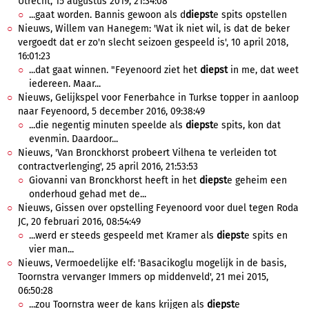
Utrecht, 15 augustus 2019, 21:34:08
...gaat worden. Bannis gewoon als d
diepst
e spits opstellen
Nieuws, Willem van Hanegem: 'Wat ik niet wil, is dat de beker
vergoedt dat er zo'n slecht seizoen gespeeld is', 10 april 2018,
16:01:23
...dat gaat winnen. "Feyenoord ziet het
diepst
in me, dat weet
iedereen. Maar...
Nieuws, Gelijkspel voor Fenerbahce in Turkse topper in aanloop
naar Feyenoord, 5 december 2016, 09:38:49
...die negentig minuten speelde als
diepst
e spits, kon dat
evenmin. Daardoor...
Nieuws, 'Van Bronckhorst probeert Vilhena te verleiden tot
contractverlenging', 25 april 2016, 21:53:53
Giovanni van Bronckhorst heeft in het
diepst
e geheim een
onderhoud gehad met de...
Nieuws, Gissen over opstelling Feyenoord voor duel tegen Roda
JC, 20 februari 2016, 08:54:49
...werd er steeds gespeeld met Kramer als
diepst
e spits en
vier man...
Nieuws, Vermoedelijke elf: 'Basacikoglu mogelijk in de basis,
Toornstra vervanger Immers op middenveld', 21 mei 2015,
06:50:28
...zou Toornstra weer de kans krijgen als
diepst
e