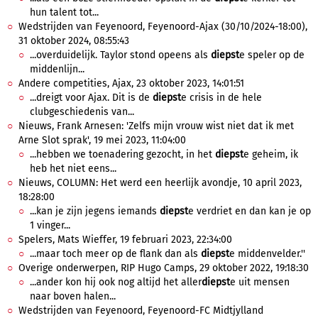
hun talent tot...
Wedstrijden van Feyenoord, Feyenoord-Ajax (30/10/2024-18:00),
31 oktober 2024, 08:55:43
...overduidelijk. Taylor stond opeens als
diepst
e speler op de
middenlijn...
Andere competities, Ajax, 23 oktober 2023, 14:01:51
...dreigt voor Ajax. Dit is de
diepst
e crisis in de hele
clubgeschiedenis van...
Nieuws, Frank Arnesen: 'Zelfs mijn vrouw wist niet dat ik met
Arne Slot sprak', 19 mei 2023, 11:04:00
...hebben we toenadering gezocht, in het
diepst
e geheim, ik
heb het niet eens...
Nieuws, COLUMN: Het werd een heerlijk avondje, 10 april 2023,
18:28:00
...kan je zijn jegens iemands
diepst
e verdriet en dan kan je op
1 vinger...
Spelers, Mats Wieffer, 19 februari 2023, 22:34:00
...maar toch meer op de flank dan als
diepst
e middenvelder.''
Overige onderwerpen, RIP Hugo Camps, 29 oktober 2022, 19:18:30
...ander kon hij ook nog altijd het aller
diepst
e uit mensen
naar boven halen...
Wedstrijden van Feyenoord, Feyenoord-FC Midtjylland