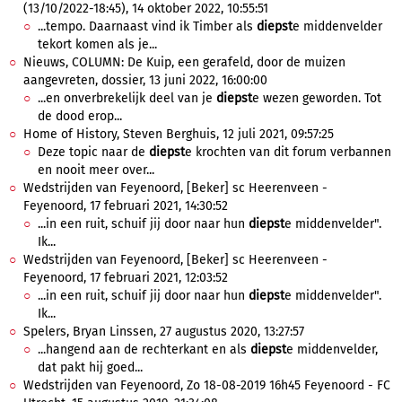
(13/10/2022-18:45), 14 oktober 2022, 10:55:51
...tempo. Daarnaast vind ik Timber als
diepst
e middenvelder
tekort komen als je...
Nieuws, COLUMN: De Kuip, een gerafeld, door de muizen
aangevreten, dossier, 13 juni 2022, 16:00:00
...en onverbrekelijk deel van je
diepst
e wezen geworden. Tot
de dood erop...
Home of History, Steven Berghuis, 12 juli 2021, 09:57:25
Deze topic naar de
diepst
e krochten van dit forum verbannen
en nooit meer over...
Wedstrijden van Feyenoord, [Beker] sc Heerenveen -
Feyenoord, 17 februari 2021, 14:30:52
...in een ruit, schuif jij door naar hun
diepst
e middenvelder".
Ik...
Wedstrijden van Feyenoord, [Beker] sc Heerenveen -
Feyenoord, 17 februari 2021, 12:03:52
...in een ruit, schuif jij door naar hun
diepst
e middenvelder".
Ik...
Spelers, Bryan Linssen, 27 augustus 2020, 13:27:57
...hangend aan de rechterkant en als
diepst
e middenvelder,
dat pakt hij goed...
Wedstrijden van Feyenoord, Zo 18-08-2019 16h45 Feyenoord - FC