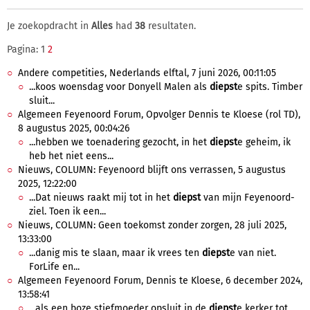
Je zoekopdracht in
Alles
had
38
resultaten.
Pagina: 1
2
Andere competities, Nederlands elftal, 7 juni 2026, 00:11:05
...koos woensdag voor Donyell Malen als
diepst
e spits. Timber
sluit...
Algemeen Feyenoord Forum, Opvolger Dennis te Kloese (rol TD),
8 augustus 2025, 00:04:26
...hebben we toenadering gezocht, in het
diepst
e geheim, ik
heb het niet eens...
Nieuws, COLUMN: Feyenoord blijft ons verrassen, 5 augustus
2025, 12:22:00
...Dat nieuws raakt mij tot in het
diepst
van mijn Feyenoord-
ziel. Toen ik een...
Nieuws, COLUMN: Geen toekomst zonder zorgen, 28 juli 2025,
13:33:00
...danig mis te slaan, maar ik vrees ten
diepst
e van niet.
ForLife en...
Algemeen Feyenoord Forum, Dennis te Kloese, 6 december 2024,
13:58:41
...als een boze stiefmoeder opsluit in de
diepst
e kerker tot