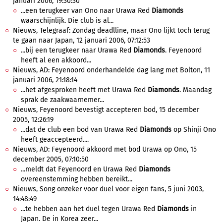
januari 2006, 19:30:30
...een terugkeer van Ono naar Urawa Red
Diamonds
waarschijnlijk. Die club is al...
Nieuws, Telegraaf: Zondag deadlline, maar Ono lijkt toch terug
te gaan naar Japan, 12 januari 2006, 07:12:53
...bij een terugkeer naar Urawa Red
Diamonds
. Feyenoord
heeft al een akkoord...
Nieuws, AD: Feyenoord onderhandelde dag lang met Bolton, 11
januari 2006, 21:18:14
...het afgesproken heeft met Urawa Red
Diamonds
. Maandag
sprak de zaakwaarnemer...
Nieuws, Feyenoord bevestigt accepteren bod, 15 december
2005, 12:26:19
...dat de club een bod van Urawa Red
Diamonds
op Shinji Ono
heeft geaccepteerd....
Nieuws, AD: Feyenoord akkoord met bod Urawa op Ono, 15
december 2005, 07:10:50
...meldt dat Feyenoord en Urawa Red
Diamonds
overeenstemming hebben bereikt...
Nieuws, Song onzeker voor duel voor eigen fans, 5 juni 2003,
14:48:49
...te hebben aan het duel tegen Urawa Red
Diamonds
in
Japan. De in Korea zeer...