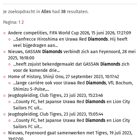
Je zoekopdracht in
Alles
had
38
resultaten.
Pagina: 1
2
Andere competities, FIFA World Cup 2026, 15 juni 2026, 17:27:09
...Sanfrecce Hiroshima en Urawa Red
Diamonds
. Hij heeft
veel bijgedragen aan...
Nieuws, GASSAN
Diamonds
verbindt zich aan Feyenoord, 28 mei
2025, 16:18:00
...heeft zojuist bekendgemaakt dat GASSAN
Diamonds
zich
voor de komende drie...
Home of History, Shinji Ono, 27 september 2023, 10:17:42
...lange carrière ook voor Urawa Red
Diamonds
, VfL Bochum,
Shimizu S-Pulse,...
Jeugdopleiding, Club Tigres, 23 juli 2023, 15:23:46
...County FC, het Japanse Urawa Red
Diamonds
en Lion City
Sailors FC uit...
Jeugdopleiding, Club Tigres, 23 juli 2023, 15:05:44
...County FC, het Japanse Urawa Red
Diamonds
en Lion City
Sailors FC uit...
Nieuws, Feyenoord gaat samenwerken met Tigres, 19 juli 2023,
19:07:00