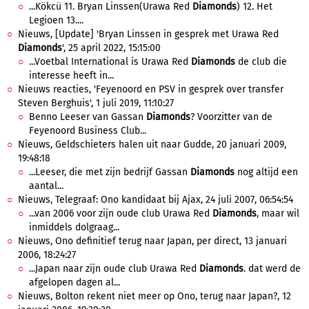
...Kökcü 11. Bryan Linssen(Urawa Red
Diamonds
) 12. Het
Legioen 13....
Nieuws, [Update] 'Bryan Linssen in gesprek met Urawa Red
Diamonds
', 25 april 2022, 15:15:00
...Voetbal International is Urawa Red
Diamonds
de club die
interesse heeft in...
Nieuws reacties, 'Feyenoord en PSV in gesprek over transfer
Steven Berghuis', 1 juli 2019, 11:10:27
Benno Leeser van Gassan
Diamonds
? Voorzitter van de
Feyenoord Business Club...
Nieuws, Geldschieters halen uit naar Gudde, 20 januari 2009,
19:48:18
...Leeser, die met zijn bedrijf Gassan
Diamonds
nog altijd een
aantal...
Nieuws, Telegraaf: Ono kandidaat bij Ajax, 24 juli 2007, 06:54:54
...van 2006 voor zijn oude club Urawa Red
Diamonds
, maar wil
inmiddels dolgraag...
Nieuws, Ono definitief terug naar Japan, per direct, 13 januari
2006, 18:24:27
...Japan naar zijn oude club Urawa Red
Diamonds
. dat werd de
afgelopen dagen al...
Nieuws, Bolton rekent niet meer op Ono, terug naar Japan?, 12