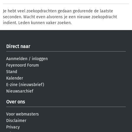
Je hebt veel zoekopdrachten gedaan gedurende de laatste
seconden. Wacht even alvorens je een nieuwe zoekopdracht
indient. Leden kunnen vaker zoeken.
Direct naar
Aanmelden
/
inloggen
Feyenoord Forum
Stand
Kalender
E-zine (nieuwsbrief)
Nieuwsarchief
Over ons
Voor webmasters
Disclaimer
Privacy