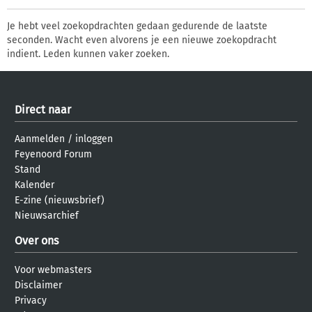
Je hebt veel zoekopdrachten gedaan gedurende de laatste
seconden. Wacht even alvorens je een nieuwe zoekopdracht
indient. Leden kunnen vaker zoeken.
Direct naar
Aanmelden
/
inloggen
Feyenoord Forum
Stand
Kalender
E-zine (nieuwsbrief)
Nieuwsarchief
Over ons
Voor webmasters
Disclaimer
Privacy