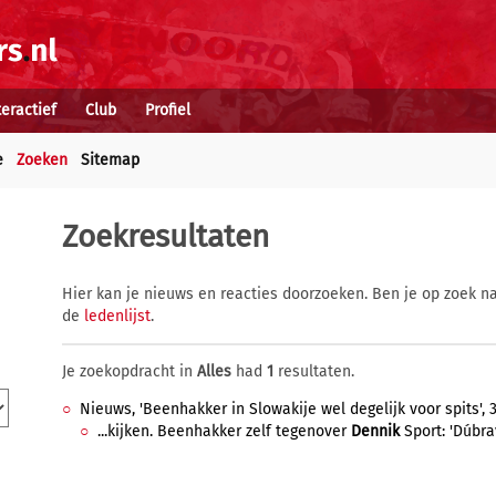
teractief
Club
Profiel
e
Zoeken
Sitemap
Zoekresultaten
Hier kan je nieuws en reacties doorzoeken. Ben je op zoek na
de
ledenlijst
.
Je zoekopdracht in
Alles
had
1
resultaten.
Nieuws, 'Beenhakker in Slowakije wel degelijk voor spits', 3
...kijken. Beenhakker zelf tegenover
Dennik
Sport: 'Dúbrav