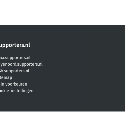
upporters.nl
ax.supporters.nl
eyenoord.supporters.nl
V.supporters.nl
itemap
ijn voorkeuren
ookie-instellingen