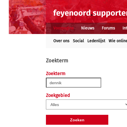
Voorpagina
Nieuws
Forums
In
Over ons
Social
Ledenlijst
Wie onlin
Zoekterm
Zoekterm
Zoekgebied