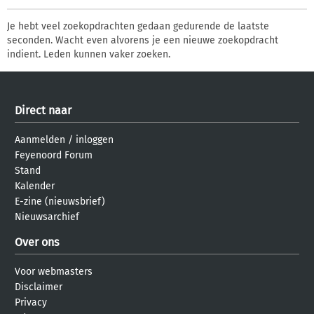
Je hebt veel zoekopdrachten gedaan gedurende de laatste
seconden. Wacht even alvorens je een nieuwe zoekopdracht
indient. Leden kunnen vaker zoeken.
Direct naar
Aanmelden
/
inloggen
Feyenoord Forum
Stand
Kalender
E-zine (nieuwsbrief)
Nieuwsarchief
Over ons
Voor webmasters
Disclaimer
Privacy