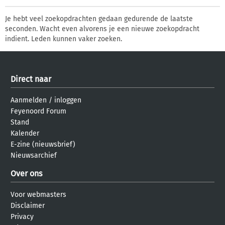
Je hebt veel zoekopdrachten gedaan gedurende de laatste
seconden. Wacht even alvorens je een nieuwe zoekopdracht
indient. Leden kunnen vaker zoeken.
Direct naar
Aanmelden
/
inloggen
Feyenoord Forum
Stand
Kalender
E-zine (nieuwsbrief)
Nieuwsarchief
Over ons
Voor webmasters
Disclaimer
Privacy