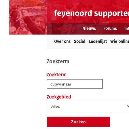
Voorpagina
Nieuws
Forums
In
Over ons
Social
Ledenlijst
Wie onlin
Zoekterm
Zoekterm
Zoekgebied