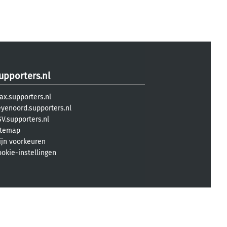
upporters.nl
ax.supporters.nl
eyenoord.supporters.nl
V.supporters.nl
itemap
ijn voorkeuren
ookie-instellingen