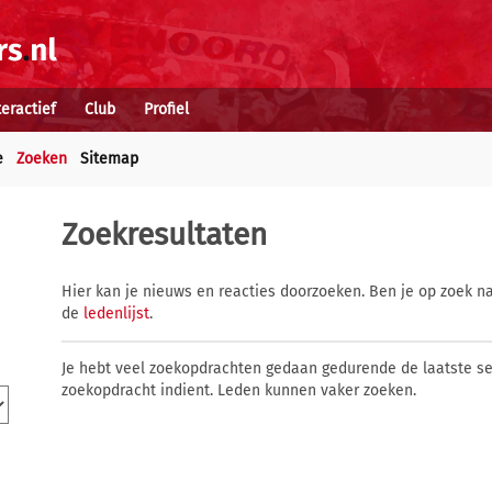
teractief
Club
Profiel
e
Zoeken
Sitemap
Zoekresultaten
Hier kan je nieuws en reacties doorzoeken. Ben je op zoek na
de
ledenlijst
.
Je hebt veel zoekopdrachten gedaan gedurende de laatste s
zoekopdracht indient. Leden kunnen vaker zoeken.