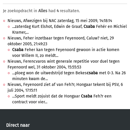
Je zoekopdracht in
Alles
had
4
resultaten.
Nieuws, Afwezigen bij NAC zaterdag, 15 mei 2009, 14:18:14
...zaterdag Kurt Elshot, Edwin de Graaf,
Csaba
Fehér en Michiel
Kramer,...
Nieuws, Feher inzetbaar tegen Feyenoord, Caluw? niet, 29
oktober 2005, 21:49:23
Csaba
Feher kan tegen Feyenoord gewoon in actie komen
voor Willem II, zo meldt...
Nieuws, Ferencvaros wint generale repetitie voor duel tegen
Feyenoord wel, 31 oktober 2004, 15:55:53
...ploeg won de uitwedstrijd tegen Bekes
csaba
met 0-3. Na 26
minuten kwam de...
Nieuws, Feyenoord ziet af van Feh?r; Hongaar tekent bij PSV, 6
juli 2004, 17:15:11
...Sport meldt zojuist dat de Hongaar
Csaba
Feh?r een
contract voor vier...
Direct naar