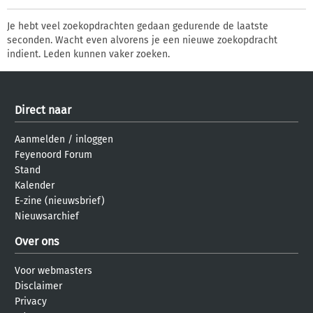
Je hebt veel zoekopdrachten gedaan gedurende de laatste
seconden. Wacht even alvorens je een nieuwe zoekopdracht
indient. Leden kunnen vaker zoeken.
Direct naar
Aanmelden
/
inloggen
Feyenoord Forum
Stand
Kalender
E-zine (nieuwsbrief)
Nieuwsarchief
Over ons
Voor webmasters
Disclaimer
Privacy