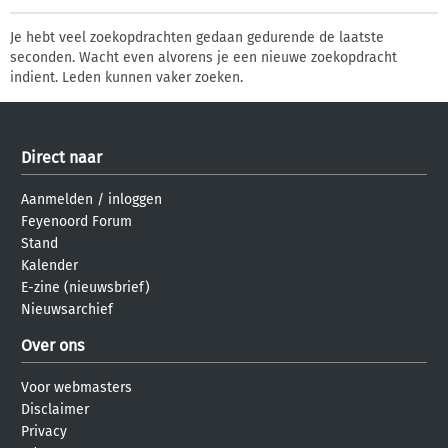
Je hebt veel zoekopdrachten gedaan gedurende de laatste
seconden. Wacht even alvorens je een nieuwe zoekopdracht
indient. Leden kunnen vaker zoeken.
Direct naar
Aanmelden
/
inloggen
Feyenoord Forum
Stand
Kalender
E-zine (nieuwsbrief)
Nieuwsarchief
Over ons
Voor webmasters
Disclaimer
Privacy