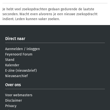
Je hebt veel zoekopdrachten gedaan gedurende de laatste
seconden. Wacht even alvorens je een nieuwe zoekopdracht
indient. Leden kunnen vaker zoeken.
Direct naar
Aanmelden
/
inloggen
Feyenoord Forum
Stand
Kalender
E-zine (nieuwsbrief)
Nieuwsarchief
Over ons
Voor webmasters
Disclaimer
Privacy