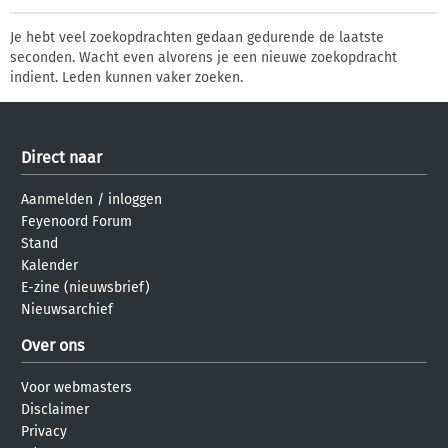
Je hebt veel zoekopdrachten gedaan gedurende de laatste
seconden. Wacht even alvorens je een nieuwe zoekopdracht
indient. Leden kunnen vaker zoeken.
Direct naar
Aanmelden
/
inloggen
Feyenoord Forum
Stand
Kalender
E-zine (nieuwsbrief)
Nieuwsarchief
Over ons
Voor webmasters
Disclaimer
Privacy