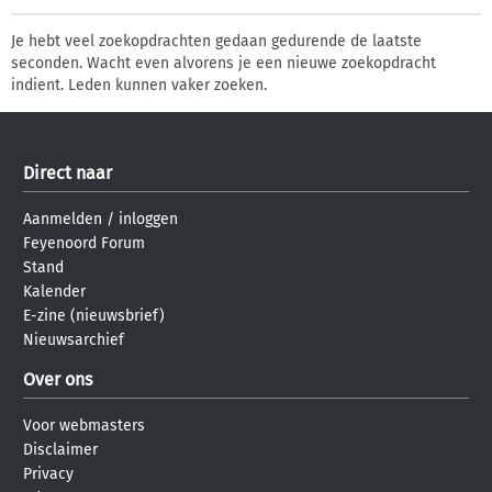
Je hebt veel zoekopdrachten gedaan gedurende de laatste
seconden. Wacht even alvorens je een nieuwe zoekopdracht
indient. Leden kunnen vaker zoeken.
Direct naar
Aanmelden
/
inloggen
Feyenoord Forum
Stand
Kalender
E-zine (nieuwsbrief)
Nieuwsarchief
Over ons
Voor webmasters
Disclaimer
Privacy