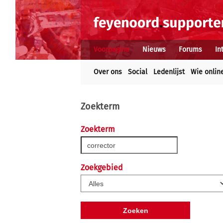
Voorpagina
Nieuws
Forums
In
Over ons
Social
Ledenlijst
Wie onlin
Zoekterm
Zoekterm
Zoekgebied