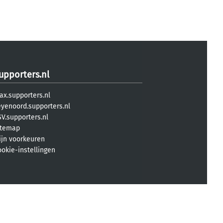
upporters.nl
ax.supporters.nl
eyenoord.supporters.nl
V.supporters.nl
itemap
ijn voorkeuren
ookie-instellingen