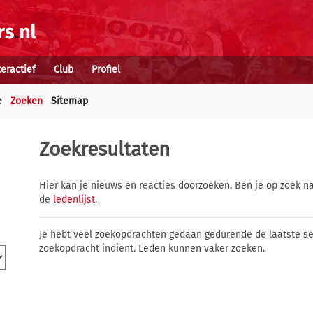
teractief
Club
Profiel
e
Zoeken
Sitemap
Zoekresultaten
Hier kan je nieuws en reacties doorzoeken. Ben je op zoek na
de
ledenlijst
.
Je hebt veel zoekopdrachten gedaan gedurende de laatste s
zoekopdracht indient. Leden kunnen vaker zoeken.