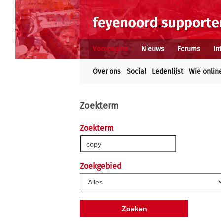
Voorpagina
Nieuws
Forums
In
Over ons
Social
Ledenlijst
Wie onlin
Zoekterm
Zoekterm
Zoekgebied