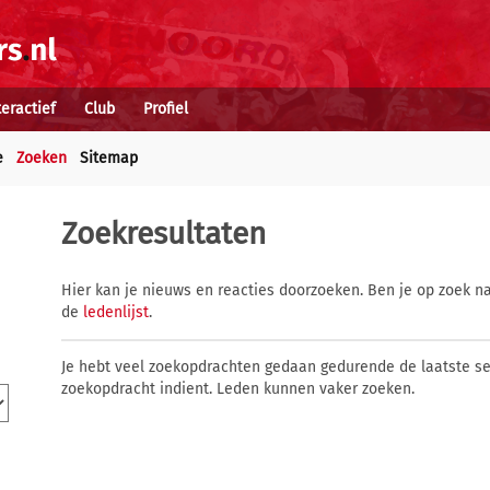
teractief
Club
Profiel
e
Zoeken
Sitemap
Zoekresultaten
Hier kan je nieuws en reacties doorzoeken. Ben je op zoek na
de
ledenlijst
.
Je hebt veel zoekopdrachten gedaan gedurende de laatste s
zoekopdracht indient. Leden kunnen vaker zoeken.