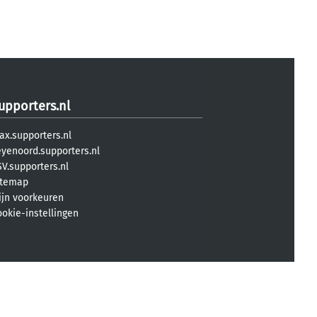
upporters.nl
ax.supporters.nl
eyenoord.supporters.nl
V.supporters.nl
itemap
ijn voorkeuren
ookie-instellingen