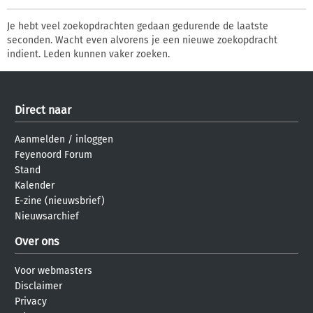
Je hebt veel zoekopdrachten gedaan gedurende de laatste
seconden. Wacht even alvorens je een nieuwe zoekopdracht
indient. Leden kunnen vaker zoeken.
Direct naar
Aanmelden
/
inloggen
Feyenoord Forum
Stand
Kalender
E-zine (nieuwsbrief)
Nieuwsarchief
Over ons
Voor webmasters
Disclaimer
Privacy