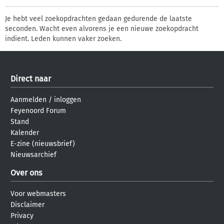
Je hebt veel zoekopdrachten gedaan gedurende de laatste
seconden. Wacht even alvorens je een nieuwe zoekopdracht
indient. Leden kunnen vaker zoeken.
Direct naar
Aanmelden
/
inloggen
Feyenoord Forum
Stand
Kalender
E-zine (nieuwsbrief)
Nieuwsarchief
Over ons
Voor webmasters
Disclaimer
Privacy