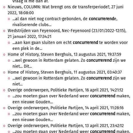
vraag ik me dan af.
Nieuws, COLUMN: Wat brengt ons de transferperiode?, 27 juni
2022, 18:08:00
...al dan niet nog contract-gebonden, de
concurrerend
e,
rivaliserende clubs...
Wedstrijden van Feyenoord, Nec-Feyenoord (23/01/2022-12:15),
21 januari 2022, 17:34:21
...aan kan gaan sluiten om echt
concurrerend
te worden voor
een plek in de...
Home of History, Steven Berghuis, 13 augustus 2021, 19:37:59
...wel gewoon in Rotterdam gelaten. Zo
concurrerend
zijn we
niet... Dit...
Home of History, Steven Berghuis, 11 augustus 2021, 03:40:37
...wel gewoon in Rotterdam gelaten. Zo
concurrerend
zijn we
niet...
Overige onderwerpen, Politieke Partijen, 16 april 2021, 14:21:12
...zou moeten gaan over Nederland weer
concurrerend
maken,
een nieuwe Gouden...
Overige onderwerpen, Politieke Partijen, 14 april 2021, 11:28:16
...zou moeten gaan over Nederland weer
concurrerend
maken,
een nieuwe Gouden...
Overige onderwerpen, Politieke Partijen, 13 april 2021, 23:42:12
...zou moeten gaan over Nederland weer
concurrerend
maken,