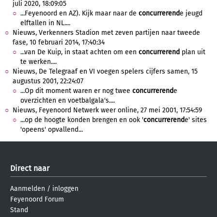
juli 2020, 18:09:05
...Feyenoord en AZ). Kijk maar naar de
concurrerend
e jeugd
elftallen in NL....
Nieuws, Verkenners Stadion met zeven partijen naar tweede
fase, 10 februari 2014, 17:40:34
...van De Kuip, in staat achten om een
concurrerend
plan uit
te werken....
Nieuws, De Telegraaf en VI voegen spelers cijfers samen, 15
augustus 2001, 22:24:07
...Op dit moment waren er nog twee
concurrerend
e
overzichten en voetbalgala's....
Nieuws, Feyenoord Netwerk weer online, 27 mei 2001, 17:54:59
...op de hoogte konden brengen en ook '
concurrerend
e' sites
'opeens' opvallend...
Direct naar
Aanmelden
/
inloggen
Feyenoord Forum
Stand