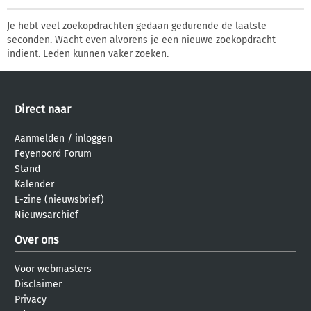
Je hebt veel zoekopdrachten gedaan gedurende de laatste
seconden. Wacht even alvorens je een nieuwe zoekopdracht
indient. Leden kunnen vaker zoeken.
Direct naar
Aanmelden
/
inloggen
Feyenoord Forum
Stand
Kalender
E-zine (nieuwsbrief)
Nieuwsarchief
Over ons
Voor webmasters
Disclaimer
Privacy