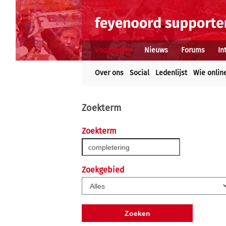
Voorpagina
Nieuws
Forums
In
Over ons
Social
Ledenlijst
Wie onlin
Zoekterm
Zoekterm
Zoekgebied