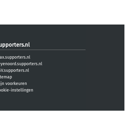
upporters.nl
ax.supporters.nl
eyenoord.supporters.nl
V.supporters.nl
itemap
ijn voorkeuren
ookie-instellingen