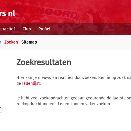
teractief
Club
Profiel
e
Zoeken
Sitemap
Zoekresultaten
Hier kan je nieuws en reacties doorzoeken. Ben je op zoek na
de
ledenlijst
.
Je hebt veel zoekopdrachten gedaan gedurende de laatste s
zoekopdracht indient. Leden kunnen vaker zoeken.