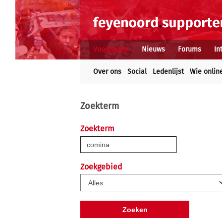
Voorpagina
Nieuws
Forums
In
Over ons
Social
Ledenlijst
Wie onlin
Zoekterm
Zoekterm
Zoekgebied