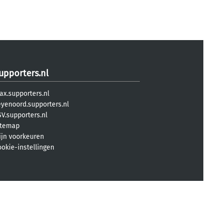
upporters.nl
ax.supporters.nl
eyenoord.supporters.nl
V.supporters.nl
itemap
ijn voorkeuren
ookie-instellingen