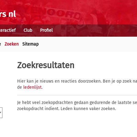
teractief
Club
Profiel
e
Zoeken
Sitemap
Zoekresultaten
Hier kan je nieuws en reacties doorzoeken. Ben je op zoek na
de
ledenlijst
.
Je hebt veel zoekopdrachten gedaan gedurende de laatste s
zoekopdracht indient. Leden kunnen vaker zoeken.