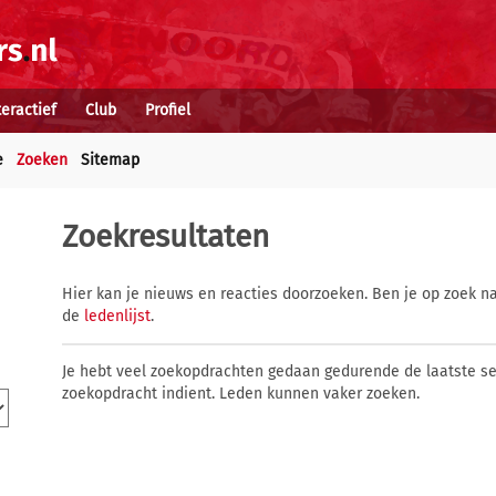
teractief
Club
Profiel
e
Zoeken
Sitemap
Zoekresultaten
Hier kan je nieuws en reacties doorzoeken. Ben je op zoek na
de
ledenlijst
.
Je hebt veel zoekopdrachten gedaan gedurende de laatste s
zoekopdracht indient. Leden kunnen vaker zoeken.