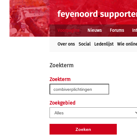
Voorpagina
Nieuws
Forums
In
Over ons
Social
Ledenlijst
Wie onlin
Zoekterm
Zoekterm
Zoekgebied