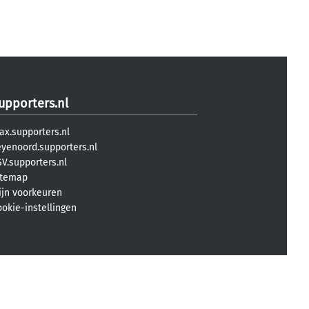
upporters.nl
ax.supporters.nl
eyenoord.supporters.nl
V.supporters.nl
itemap
ijn voorkeuren
ookie-instellingen