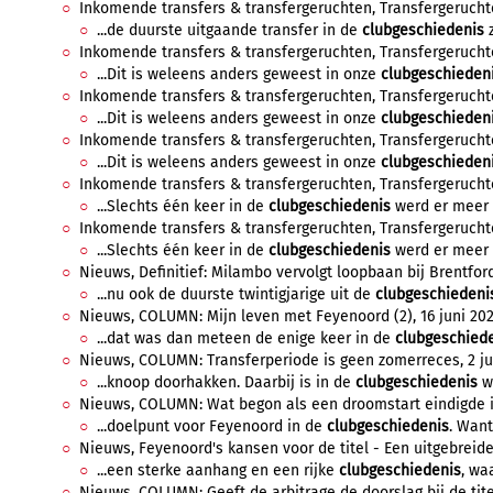
Inkomende transfers & transfergeruchten, Transfergeruchten
...de duurste uitgaande transfer in de
clubgeschiedenis
z
Inkomende transfers & transfergeruchten, Transfergeruchten
...Dit is weleens anders geweest in onze
clubgeschieden
Inkomende transfers & transfergeruchten, Transfergeruchten,
...Dit is weleens anders geweest in onze
clubgeschieden
Inkomende transfers & transfergeruchten, Transfergeruchten
...Dit is weleens anders geweest in onze
clubgeschieden
Inkomende transfers & transfergeruchten, Transfergeruchten,
...Slechts één keer in de
clubgeschiedenis
werd er meer d
Inkomende transfers & transfergeruchten, Transfergeruchten,
...Slechts één keer in de
clubgeschiedenis
werd er meer d
Nieuws, Definitief: Milambo vervolgt loopbaan bij Brentford
...nu ook de duurste twintigjarige uit de
clubgeschiedeni
Nieuws, COLUMN: Mijn leven met Feyenoord (2), 16 juni 2025
...dat was dan meteen de enige keer in de
clubgeschied
Nieuws, COLUMN: Transferperiode is geen zomerreces, 2 jun
...knoop doorhakken. Daarbij is in de
clubgeschiedenis
we
Nieuws, COLUMN: Wat begon als een droomstart eindigde in
...doelpunt voor Feyenoord in de
clubgeschiedenis
. Wan
Nieuws, Feyenoord's kansen voor de titel - Een uitgebreide 
...een sterke aanhang en een rijke
clubgeschiedenis
, wa
Nieuws, COLUMN: Geeft de arbitrage de doorslag bij de titel