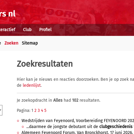
teractief
Club
Profiel
e
Zoeken
Sitemap
Zoekresultaten
Hier kan je nieuws en reacties doorzoeken. Ben je op zoek na
de
ledenlijst
.
Je zoekopdracht in
Alles
had
102
resultaten.
Pagina: 1
2
3
4
5
Wedstrijden van Feyenoord, Voorbereiding FEYENOORD 2026/
...daarmee de jongste debutant uit de
clubgeschiedenis
Algemeen Feyenoord Forum, Van Bronckhorst, 17 juni 2026, 