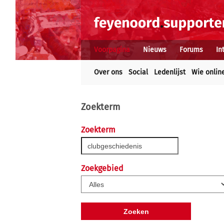
Voorpagina
Nieuws
Forums
In
Over ons
Social
Ledenlijst
Wie onlin
Zoekterm
Zoekterm
Zoekgebied