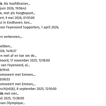
is
. Als hoofdtrainer...
uni 2026, 19:56:43
, met als hoogtepunt...
t, 9 mei 2026, 01:51:00
ul in Eindhoven. Een...
voor Feyenoord Supporters, 1 april 2026,
en verkennen,...
ebben...
6, 14:16:37
n met af en toe om de...
ord, 17 november 2025, 12:18:00
van Feyenoord, al...
6:19:45
omoveert met Emmen,...
0:06:53
omoveert met Emmen,...
chijnlijk), 8 september 2025, 12:10:00
nis
met vier...
li 2025, 13:38:00
van Olympique...