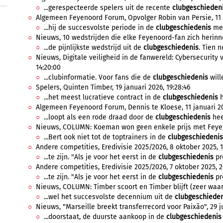
...gerespecteerde spelers uit de recente
clubgeschieden
Algemeen Feyenoord Forum, Opvolger Robin van Persie, 11 j
...hij de succesvolste periode in de
clubgeschiedenis
mee
Nieuws, 10 wedstrijden die elke Feyenoord-fan zich herinner
...de pijnlijkste wedstrijd uit de
clubgeschiedenis
. Tien n
Nieuws, Digitale veiligheid in de fanwereld: Cybersecurity 
14:20:00
...clubinformatie. Voor fans die de
clubgeschiedenis
will
Spelers, Quinten Timber, 19 januari 2026, 19:28:46
...het meest lucratieve contract in de
clubgeschiedenis
h
Algemeen Feyenoord Forum, Dennis te Kloese, 11 januari 202
...loopt als een rode draad door de
clubgeschiedenis
hee
Nieuws, COLUMN: Koeman won geen enkele prijs met Feyeno
...Bert ook niet tot de toptrainers in de
clubgeschiedenis
Andere competities, Eredivisie 2025/2026, 8 oktober 2025, 1
...te zijn. "Als je voor het eerst in de
clubgeschiedenis
pr
Andere competities, Eredivisie 2025/2026, 7 oktober 2025, 2
...te zijn. "Als je voor het eerst in de
clubgeschiedenis
pr
Nieuws, COLUMN: Timber scoort en Timber blijft (zeer waars
...wel het succesvolste decennium uit de
clubgeschiede
Nieuws, "Marseille breekt transferrecord voor Paixão", 29 ju
...doorstaat, de duurste aankoop in de
clubgeschiedenis