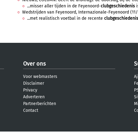
...misser aller tijden in de Feyenoord-
clubgeschiedenis
i
Wedstrijden van Feyenoord, Internazionale-Feyenoord (11/0
...met realistisch voetbal in de recente
clubgeschiedeni
Over ons
S
Voor webmasters
Aj
Disclaimer
F
Privacy
PS
Adverteren
S
Partnerberichten
M
Contact
C