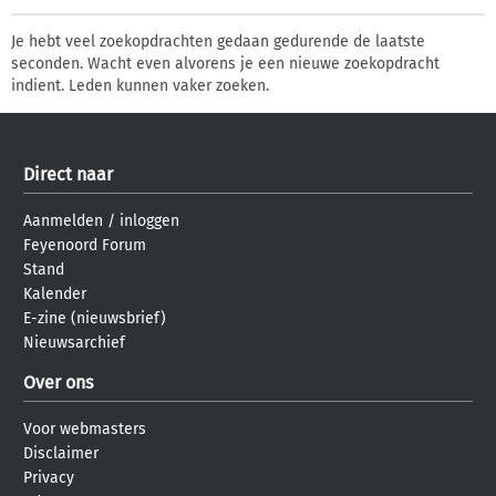
Je hebt veel zoekopdrachten gedaan gedurende de laatste
seconden. Wacht even alvorens je een nieuwe zoekopdracht
indient. Leden kunnen vaker zoeken.
Direct naar
Aanmelden
/
inloggen
Feyenoord Forum
Stand
Kalender
E-zine (nieuwsbrief)
Nieuwsarchief
Over ons
Voor webmasters
Disclaimer
Privacy