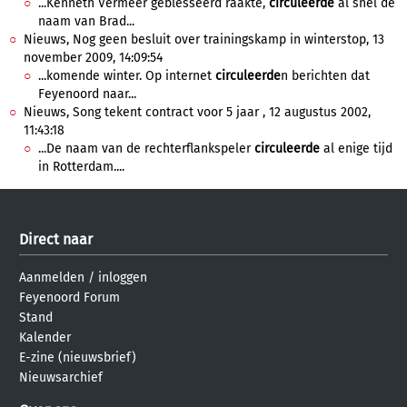
...Kenneth Vermeer geblesseerd raakte,
circuleerde
al snel de
naam van Brad...
Nieuws, Nog geen besluit over trainingskamp in winterstop, 13
november 2009, 14:09:54
...komende winter. Op internet
circuleerde
n berichten dat
Feyenoord naar...
Nieuws, Song tekent contract voor 5 jaar , 12 augustus 2002,
11:43:18
...De naam van de rechterflankspeler
circuleerde
al enige tijd
in Rotterdam....
Direct naar
Aanmelden
/
inloggen
Feyenoord Forum
Stand
Kalender
E-zine (nieuwsbrief)
Nieuwsarchief