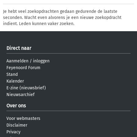
Je hebt veel zoekopdrachten gedaan gedurende de laatste
seconden. Wacht even alvorens je een nieuwe zoekopdracht
indient. Leden kunnen vaker zoeken.
Direct naar
Aanmelden
/
inloggen
Feyenoord Forum
Stand
Kalender
E-zine (nieuwsbrief)
Nieuwsarchief
Over ons
Voor webmasters
Disclaimer
Privacy