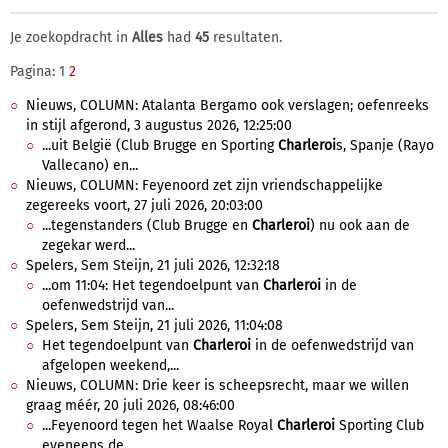
Je zoekopdracht in
Alles
had
45
resultaten.
Pagina: 1
2
Nieuws, COLUMN: Atalanta Bergamo ook verslagen; oefenreeks
in stijl afgerond, 3 augustus 2026, 12:25:00
...uit België (Club Brugge en Sporting
Charleroi
s, Spanje (Rayo
Vallecano) en...
Nieuws, COLUMN: Feyenoord zet zijn vriendschappelijke
zegereeks voort, 27 juli 2026, 20:03:00
...tegenstanders (Club Brugge en
Charleroi
) nu ook aan de
zegekar werd...
Spelers, Sem Steijn, 21 juli 2026, 12:32:18
...om 11:04: Het tegendoelpunt van
Charleroi
in de
oefenwedstrijd van...
Spelers, Sem Steijn, 21 juli 2026, 11:04:08
Het tegendoelpunt van
Charleroi
in de oefenwedstrijd van
afgelopen weekend,...
Nieuws, COLUMN: Drie keer is scheepsrecht, maar we willen
graag méér, 20 juli 2026, 08:46:00
...Feyenoord tegen het Waalse Royal
Charleroi
Sporting Club
eveneens de...