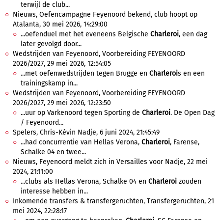
terwijl de club...
Nieuws, Oefencampagne Feyenoord bekend, club hoopt op
Atalanta, 30 mei 2026, 14:29:00
...oefenduel met het eveneens Belgische
Charleroi
, een dag
later gevolgd door...
Wedstrijden van Feyenoord, Voorbereiding FEYENOORD
2026/2027, 29 mei 2026, 12:54:05
...met oefenwedstrijden tegen Brugge en
Charleroi
s en een
trainingskamp in...
Wedstrijden van Feyenoord, Voorbereiding FEYENOORD
2026/2027, 29 mei 2026, 12:23:50
...uur op Varkenoord tegen Sporting de
Charleroi
. De Open Dag
/ Feyenoord...
Spelers, Chris-Kévin Nadje, 6 juni 2024, 21:45:49
...had concurrentie van Hellas Verona,
Charleroi
, Farense,
Schalke 04 en twee...
Nieuws, Feyenoord meldt zich in Versailles voor Nadje, 22 mei
2024, 21:11:00
...clubs als Hellas Verona, Schalke 04 en
Charleroi
zouden
interesse hebben in...
Inkomende transfers & transfergeruchten, Transfergeruchten, 21
mei 2024, 22:28:17