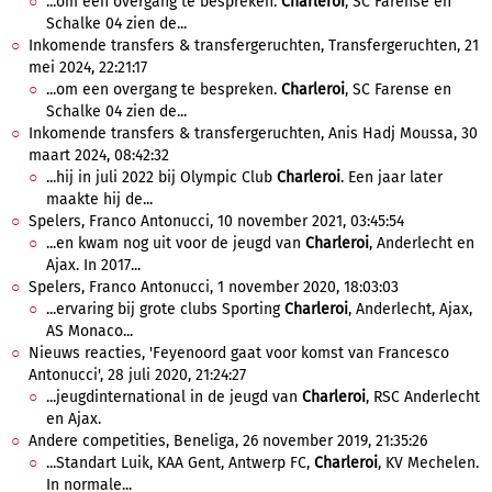
...om een overgang te bespreken.
Charleroi
, SC Farense en
Schalke 04 zien de...
Inkomende transfers & transfergeruchten, Transfergeruchten, 21
mei 2024, 22:21:17
...om een overgang te bespreken.
Charleroi
, SC Farense en
Schalke 04 zien de...
Inkomende transfers & transfergeruchten, Anis Hadj Moussa, 30
maart 2024, 08:42:32
...hij in juli 2022 bij Olympic Club
Charleroi
. Een jaar later
maakte hij de...
Spelers, Franco Antonucci, 10 november 2021, 03:45:54
...en kwam nog uit voor de jeugd van
Charleroi
, Anderlecht en
Ajax. In 2017...
Spelers, Franco Antonucci, 1 november 2020, 18:03:03
...ervaring bij grote clubs Sporting
Charleroi
, Anderlecht, Ajax,
AS Monaco...
Nieuws reacties, 'Feyenoord gaat voor komst van Francesco
Antonucci', 28 juli 2020, 21:24:27
...jeugdinternational in de jeugd van
Charleroi
, RSC Anderlecht
en Ajax.
Andere competities, Beneliga, 26 november 2019, 21:35:26
...Standart Luik, KAA Gent, Antwerp FC,
Charleroi
, KV Mechelen.
In normale...