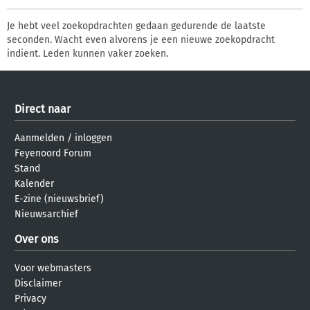
Je hebt veel zoekopdrachten gedaan gedurende de laatste
seconden. Wacht even alvorens je een nieuwe zoekopdracht
indient. Leden kunnen vaker zoeken.
Direct naar
Aanmelden
/
inloggen
Feyenoord Forum
Stand
Kalender
E-zine (nieuwsbrief)
Nieuwsarchief
Over ons
Voor webmasters
Disclaimer
Privacy