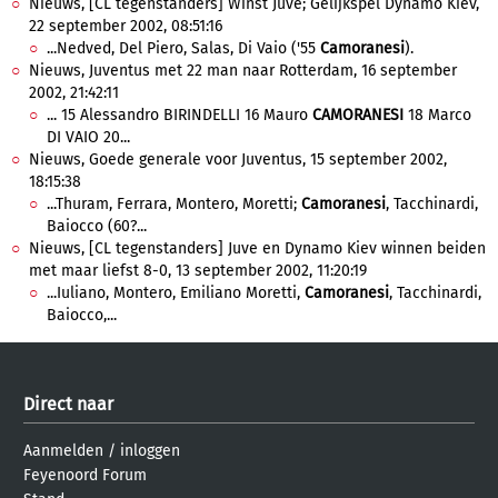
Nieuws, [CL tegenstanders] Winst Juve; Gelijkspel Dynamo Kiev,
22 september 2002, 08:51:16
...Nedved, Del Piero, Salas, Di Vaio ('55
Camoranesi
).
Nieuws, Juventus met 22 man naar Rotterdam, 16 september
2002, 21:42:11
... 15 Alessandro BIRINDELLI 16 Mauro
CAMORANESI
18 Marco
DI VAIO 20...
Nieuws, Goede generale voor Juventus, 15 september 2002,
18:15:38
...Thuram, Ferrara, Montero, Moretti;
Camoranesi
, Tacchinardi,
Baiocco (60?...
Nieuws, [CL tegenstanders] Juve en Dynamo Kiev winnen beiden
met maar liefst 8-0, 13 september 2002, 11:20:19
...Iuliano, Montero, Emiliano Moretti,
Camoranesi
, Tacchinardi,
Baiocco,...
Direct naar
Aanmelden
/
inloggen
Feyenoord Forum