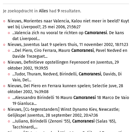
Je zoekopdracht in
Alles
had
9
resultaten.
Nieuws, Morientes naar Valencia, Kalou niet meer in beeld? Kuyt
wel bij Liverpool?, 25 mei 2006, 21:56:27
...Valencia zich nu vooral te richten op
Camoranesi
. De kans
dat Liverpool...
Nieuws, Juventus laat 9 spelers thuis, 11 november 2002, 18:11:23
...Del Piero, Ciro Ferrara, Mauro
Camoranesi
, Pavel Nedved en
Davide Trezeguet...
Nieuws, Definitieve opstellingen Feyenoord en Juventus, 29
oktober 2002, 19:39:55
...Tudor, Thuram, Nedved, Birindelli,
Camoranesi
, Davids, Di
Vaio, Del...
Nieuws, Del Piero en Ferrara kunnen spelen; Selectie Juve, 28
oktober 2002, 14:39:08
...Alessandro Birindelli 16 Mauro
Camoranesi
18 Marco De Vaio
19 Gianluca...
Nieuws, [CL-tegenstanders] Winst Dynamo Kiev, Newcastle;
Gelijkspel Juventus, 28 september 2002, 20:47:36
...Iuliano, Birindelli (Zenoni '55),
Camoranesi
(Salas '65),
Tacchinardi,...