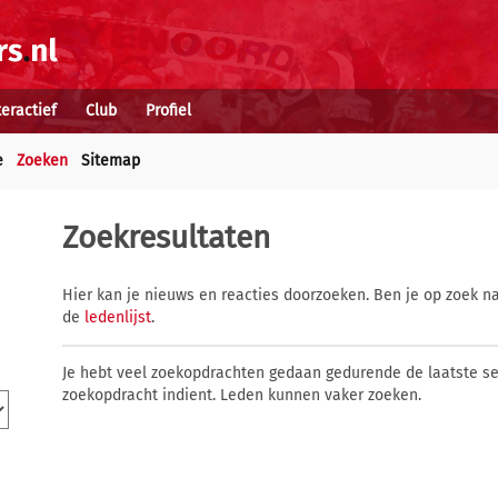
teractief
Club
Profiel
e
Zoeken
Sitemap
Zoekresultaten
Hier kan je nieuws en reacties doorzoeken. Ben je op zoek na
de
ledenlijst
.
Je hebt veel zoekopdrachten gedaan gedurende de laatste s
zoekopdracht indient. Leden kunnen vaker zoeken.