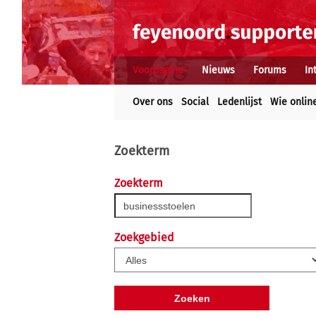
Voorpagina
Nieuws
Forums
In
Over ons
Social
Ledenlijst
Wie onlin
Zoekterm
Zoekterm
Zoekgebied