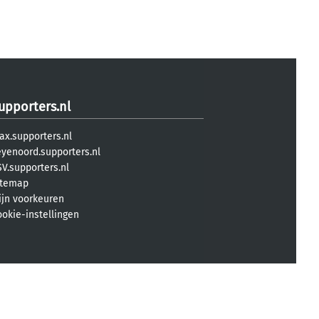
upporters.nl
ax.supporters.nl
eyenoord.supporters.nl
V.supporters.nl
itemap
ijn voorkeuren
ookie-instellingen