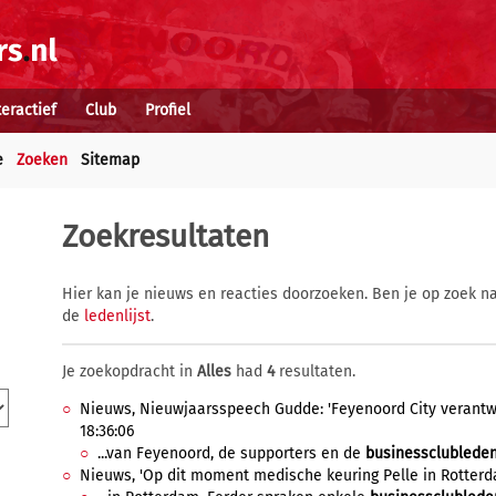
teractief
Club
Profiel
e
Zoeken
Sitemap
Zoekresultaten
Hier kan je nieuws en reacties doorzoeken. Ben je op zoek na
de
ledenlijst
.
Je zoekopdracht in
Alles
had
4
resultaten.
Nieuws, Nieuwjaarsspeech Gudde: 'Feyenoord City verantwoor
18:36:06
...van Feyenoord, de supporters en de
businessclublede
Nieuws, 'Op dit moment medische keuring Pelle in Rotterda