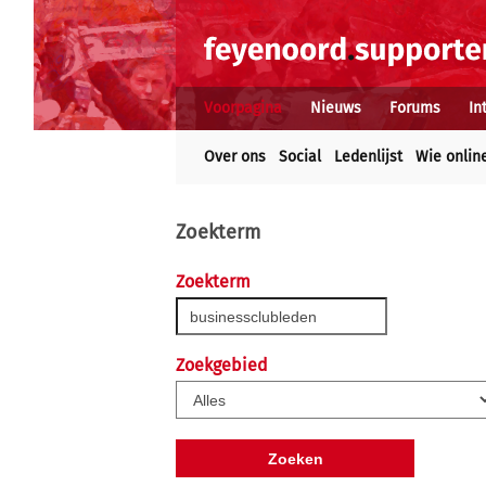
Voorpagina
Nieuws
Forums
In
Over ons
Social
Ledenlijst
Wie onlin
Zoekterm
Zoekterm
Zoekgebied