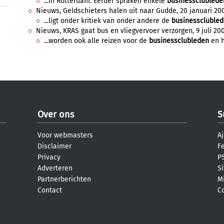
...in Rotterdam. Eerder spraken enkele
businessclublede
Nieuws, Geldschieters halen uit naar Gudde, 20 januari 200
...ligt onder kritiek van onder andere de
businesscluble
Nieuws, KRAS gaat bus en vliegvervoer verzorgen, 9 juli 200
...worden ook alle reizen voor de
businessclubleden
en h
Over ons
S
Voor webmasters
Aj
Disclaimer
F
Privacy
PS
Adverteren
S
Partnerberichten
M
Contact
C