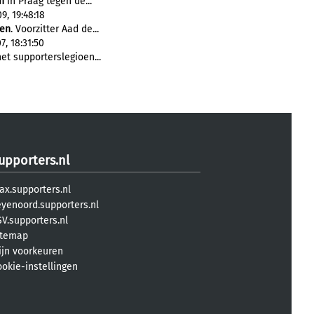
n
in Praag tegen de...
9, 19:48:18
den
. Voorzitter Aad de...
7, 18:31:50
et supporterslegioen...
upporters.nl
ax.supporters.nl
eyenoord.supporters.nl
V.supporters.nl
itemap
ijn voorkeuren
ookie-instellingen