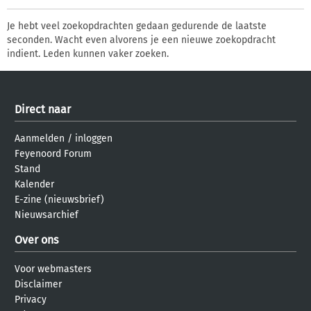
Je hebt veel zoekopdrachten gedaan gedurende de laatste
seconden. Wacht even alvorens je een nieuwe zoekopdracht
indient. Leden kunnen vaker zoeken.
Direct naar
Aanmelden
/
inloggen
Feyenoord Forum
Stand
Kalender
E-zine (nieuwsbrief)
Nieuwsarchief
Over ons
Voor webmasters
Disclaimer
Privacy