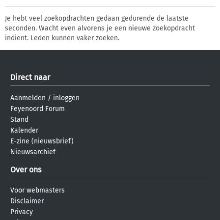
Je hebt veel zoekopdrachten gedaan gedurende de laatste
seconden. Wacht even alvorens je een nieuwe zoekopdracht
indient. Leden kunnen vaker zoeken.
Direct naar
Aanmelden
/
inloggen
Feyenoord Forum
Stand
Kalender
E-zine (nieuwsbrief)
Nieuwsarchief
Over ons
Voor webmasters
Disclaimer
Privacy