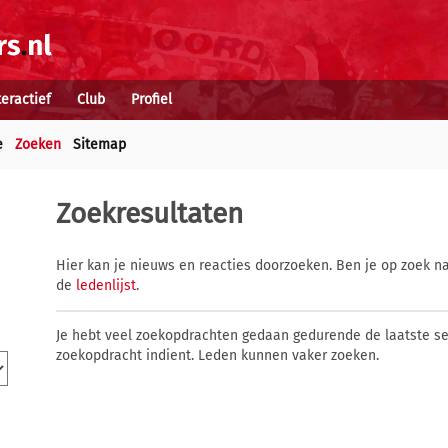
teractief
Club
Profiel
e
Zoeken
Sitemap
Zoekresultaten
Hier kan je nieuws en reacties doorzoeken. Ben je op zoek na
de
ledenlijst
.
Je hebt veel zoekopdrachten gedaan gedurende de laatste s
zoekopdracht indient. Leden kunnen vaker zoeken.