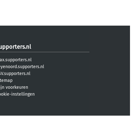
upporters.nl
ax.supporters.nl
eyenoord.supporters.nl
V.supporters.nl
itemap
ijn voorkeuren
ookie-instellingen