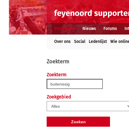
Voorpagina
Nieuws
Forums
In
Over ons
Social
Ledenlijst
Wie onlin
Zoekterm
Zoekterm
Zoekgebied