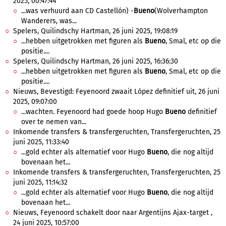
2025, 00:47:44
...was verhuurd aan CD Castellón) -
Bueno
(Wolverhampton
Wanderers, was...
Spelers, Quilindschy Hartman, 26 juni 2025, 19:08:19
...hebben uitgetrokken met figuren als
Bueno
, Smal, etc op die
positie....
Spelers, Quilindschy Hartman, 26 juni 2025, 16:36:30
...hebben uitgetrokken met figuren als
Bueno
, Smal, etc op die
positie....
Nieuws, Bevestigd: Feyenoord zwaait López definitief uit, 26 juni
2025, 09:07:00
...wachten. Feyenoord had goede hoop Hugo
Bueno
definitief
over te nemen van...
Inkomende transfers & transfergeruchten, Transfergeruchten, 25
juni 2025, 11:33:40
...gold echter als alternatief voor Hugo
Bueno
, die nog altijd
bovenaan het...
Inkomende transfers & transfergeruchten, Transfergeruchten, 25
juni 2025, 11:14:32
...gold echter als alternatief voor Hugo
Bueno
, die nog altijd
bovenaan het...
Nieuws, Feyenoord schakelt door naar Argentijns Ajax-target ,
24 juni 2025, 10:57:00