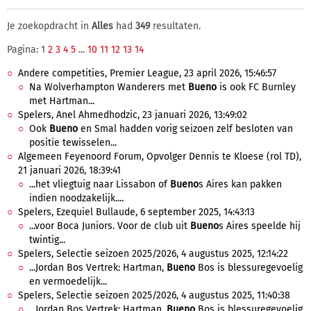
Je zoekopdracht in
Alles
had
349
resultaten.
Pagina: 1
2
3
4
5
...
10
11
12
13
14
Andere competities, Premier League, 23 april 2026, 15:46:57
Na Wolverhampton Wanderers met
Bueno
is ook FC Burnley
met Hartman...
Spelers, Anel Ahmedhodzic, 23 januari 2026, 13:49:02
Ook
Bueno
en Smal hadden vorig seizoen zelf besloten van
positie tewisselen...
Algemeen Feyenoord Forum, Opvolger Dennis te Kloese (rol TD),
21 januari 2026, 18:39:41
...het vliegtuig naar Lissabon of
Bueno
s Aires kan pakken
indien noodzakelijk....
Spelers, Ezequiel Bullaude, 6 september 2025, 14:43:13
...voor Boca Juniors. Voor de club uit
Bueno
s Aires speelde hij
twintig...
Spelers, Selectie seizoen 2025/2026, 4 augustus 2025, 12:14:22
...Jordan Bos Vertrek: Hartman,
Bueno
Bos is blessuregevoelig
en vermoedelijk...
Spelers, Selectie seizoen 2025/2026, 4 augustus 2025, 11:40:38
...Jordan Bos Vertrek: Hartman,
Bueno
Bos is blessuregevoelig