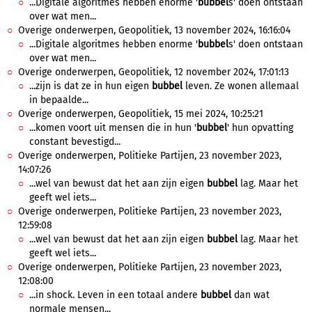
...Digitale algoritmes hebben enorme '
bubbel
s' doen ontstaan
over wat men...
Overige onderwerpen, Geopolitiek, 13 november 2024, 16:16:04
...Digitale algoritmes hebben enorme '
bubbel
s' doen ontstaan
over wat men...
Overige onderwerpen, Geopolitiek, 12 november 2024, 17:01:13
...zijn is dat ze in hun eigen
bubbel
leven. Ze wonen allemaal
in bepaalde...
Overige onderwerpen, Geopolitiek, 15 mei 2024, 10:25:21
...komen voort uit mensen die in hun '
bubbel
' hun opvatting
constant bevestigd...
Overige onderwerpen, Politieke Partijen, 23 november 2023,
14:07:26
...wel van bewust dat het aan zijn eigen
bubbel
lag. Maar het
geeft wel iets...
Overige onderwerpen, Politieke Partijen, 23 november 2023,
12:59:08
...wel van bewust dat het aan zijn eigen
bubbel
lag. Maar het
geeft wel iets...
Overige onderwerpen, Politieke Partijen, 23 november 2023,
12:08:00
...in shock. Leven in een totaal andere
bubbel
dan wat
normale mensen...