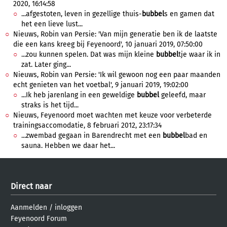
2020, 16:14:58
...afgestoten, leven in gezellige thuis-
bubbel
s en gamen dat
het een lieve lust...
Nieuws, Robin van Persie: 'Van mijn generatie ben ik de laatste
die een kans kreeg bij Feyenoord', 10 januari 2019, 07:50:00
...zou kunnen spelen. Dat was mijn kleine
bubbel
tje waar ik in
zat. Later ging...
Nieuws, Robin van Persie: 'Ik wil gewoon nog een paar maanden
echt genieten van het voetbal', 9 januari 2019, 19:02:00
...Ik heb jarenlang in een geweldige
bubbel
geleefd, maar
straks is het tijd...
Nieuws, Feyenoord moet wachten met keuze voor verbeterde
trainingsaccomodatie, 8 februari 2012, 23:17:34
...zwembad gegaan in Barendrecht met een
bubbel
bad en
sauna. Hebben we daar het...
Direct naar
Aanmelden
/
inloggen
Feyenoord Forum