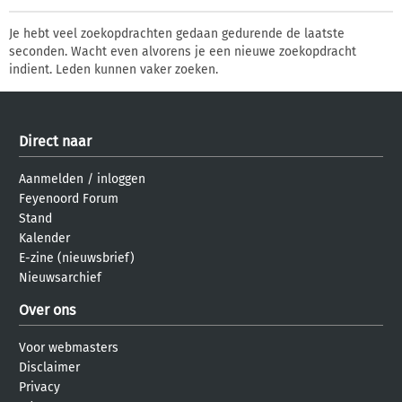
Je hebt veel zoekopdrachten gedaan gedurende de laatste
seconden. Wacht even alvorens je een nieuwe zoekopdracht
indient. Leden kunnen vaker zoeken.
Direct naar
Aanmelden
/
inloggen
Feyenoord Forum
Stand
Kalender
E-zine (nieuwsbrief)
Nieuwsarchief
Over ons
Voor webmasters
Disclaimer
Privacy