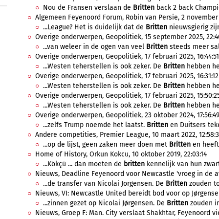
Nou de Fransen verslaan de
Britten
back 2 back Champio
Algemeen Feyenoord Forum, Robin van Persie, 2 november 2
...League? Het is duidelijk dat de
Britten
nieuwsgierig zijn
Overige onderwerpen, Geopolitiek, 15 september 2025, 22:4
...van weleer in de ogen van veel
Britten
steeds meer salo
Overige onderwerpen, Geopolitiek, 17 februari 2025, 16:44:51
...Westen teherstellen is ook zeker. De
Britten
hebben het 
Overige onderwerpen, Geopolitiek, 17 februari 2025, 16:31:12
...Westen teherstellen is ook zeker. De
Britten
hebben het 
Overige onderwerpen, Geopolitiek, 17 februari 2025, 15:50:2
...Westen teherstellen is ook zeker. De
Britten
hebben het 
Overige onderwerpen, Geopolitiek, 23 oktober 2024, 17:56:4
...zelfs Trump noemde het laatst.
Britten
en Duitsers teken
Andere competities, Premier League, 10 maart 2022, 12:58:3
...op de lijst, geen zaken meer doen met
Britten
en heeft 
Home of History, Orkun Kokcu, 10 oktober 2019, 22:03:14
...Kökçü ... dan moeten de
britten
kennelijk van hun zwart
Nieuws, Deadline Feyenoord voor Newcastle 'vroeg in de avo
...de transfer van Nicolai Jorgensen. De
Britten
zouden tot
Nieuws, VI: Newcastle United bereidt bod voor op Jørgensen,
...zinnen gezet op Nicolai Jørgensen. De
Britten
zouden in 
Nieuws, Groep F: Man. City verslaat Shakhtar, Feyenoord vi