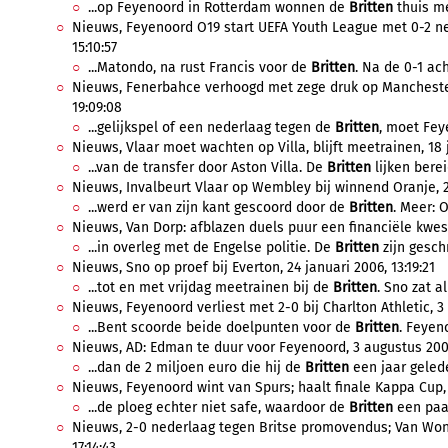
...op Feyenoord in Rotterdam wonnen de
Britten
thuis me
Nieuws, Feyenoord O19 start UEFA Youth League met 0-2 ne
15:10:57
...Matondo, na rust Francis voor de
Britten
. Na de 0-1 ac
Nieuws, Fenerbahce verhoogd met zege druk op Mancheste
19:09:08
...gelijkspel of een nederlaag tegen de
Britten
, moet Fey
Nieuws, Vlaar moet wachten op Villa, blijft meetrainen, 18 ju
...van de transfer door Aston Villa. De
Britten
lijken berei
Nieuws, Invalbeurt Vlaar op Wembley bij winnend Oranje, 29
...werd er van zijn kant gescoord door de
Britten
. Meer: 
Nieuws, Van Dorp: afblazen duels puur een financiële kwestie
...in overleg met de Engelse politie. De
Britten
zijn geschr
Nieuws, Sno op proef bij Everton, 24 januari 2006, 13:19:21
...tot en met vrijdag meetrainen bij de
Britten
. Sno zat al
Nieuws, Feyenoord verliest met 2-0 bij Charlton Athletic, 3
...Bent scoorde beide doelpunten voor de
Britten
. Feyen
Nieuws, AD: Edman te duur voor Feyenoord, 3 augustus 2005
...dan de 2 miljoen euro die hij de
Britten
een jaar gelede
Nieuws, Feyenoord wint van Spurs; haalt finale Kappa Cup, 
...de ploeg echter niet safe, waardoor de
Britten
een paar
Nieuws, 2-0 nederlaag tegen Britse promovendus; Van Won
17:14:43