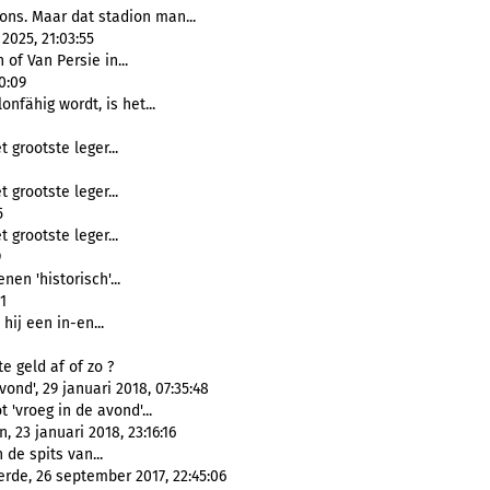
ns. Maar dat stadion man...
025, 21:03:55
 of Van Persie in...
0:09
nfähig wordt, is het...
grootste leger...
grootste leger...
5
grootste leger...
9
en 'historisch'...
1
hij een in-en...
e geld af of zo ?
nd', 29 januari 2018, 07:35:48
 'vroeg in de avond'...
 23 januari 2018, 23:16:16
de spits van...
erde, 26 september 2017, 22:45:06