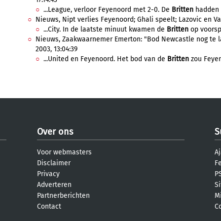
...League, verloor Feyenoord met 2-0. De
Britten
hadden h
Nieuws, Nipt verlies Feyenoord; Ghali speelt; Lazovic en Van
...City. In de laatste minuut kwamen de
Britten
op voorsp
Nieuws, Zaakwaarnemer Emerton: "Bod Newcastle nog te laa
2003, 13:04:39
...United en Feyenoord. Het bod van de
Britten
zou Feyen
Over ons
S
Voor webmasters
Aj
Disclaimer
F
Privacy
PS
Adverteren
S
Partnerberichten
M
Contact
C