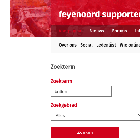
Voorpagina
Nieuws
Forums
In
Over ons
Social
Ledenlijst
Wie onlin
Zoekterm
Zoekterm
Zoekgebied