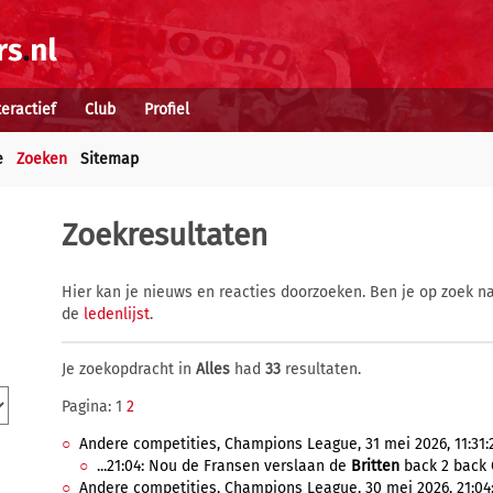
teractief
Club
Profiel
e
Zoeken
Sitemap
Zoekresultaten
Hier kan je nieuws en reacties doorzoeken. Ben je op zoek na
de
ledenlijst
.
Je zoekopdracht in
Alles
had
33
resultaten.
Pagina: 1
2
Andere competities, Champions League, 31 mei 2026, 11:31:
...21:04: Nou de Fransen verslaan de
Britten
back 2 back 
Andere competities, Champions League, 30 mei 2026, 21:04