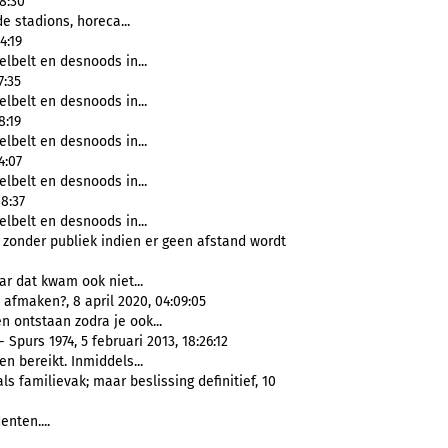
8:30
de stadions, horeca...
4:19
elbelt en desnoods in...
7:35
elbelt en desnoods in...
8:19
elbelt en desnoods in...
4:07
elbelt en desnoods in...
8:37
elbelt en desnoods in...
 zonder publiek indien er geen afstand wordt
ar dat kwam ook niet...
fmaken?, 8 april 2020, 04:09:05
en ontstaan zodra je ook...
purs 1974, 5 februari 2013, 18:26:12
n bereikt. Inmiddels...
s familievak; maar beslissing definitief, 10
enten....