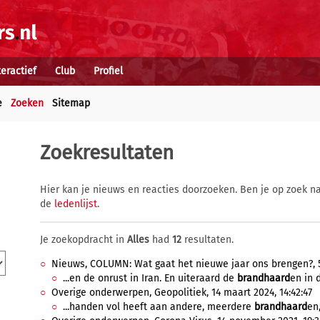
teractief
Club
Profiel
e
Zoeken
Sitemap
Zoekresultaten
Hier kan je nieuws en reacties doorzoeken. Ben je op zoek na
de
ledenlijst
.
Je zoekopdracht in
Alles
had
12
resultaten.
Nieuws, COLUMN: Wat gaat het nieuwe jaar ons brengen?, 5 
...en de onrust in Iran. En uiteraard de
brandhaard
en in 
Overige onderwerpen, Geopolitiek, 14 maart 2024, 14:42:47
...handen vol heeft aan andere, meerdere
brandhaard
en