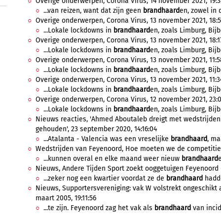
Overige onderwerpen, Corona Virus, 14 november 2021, 19:3
...van reizen, want dat zijn geen
brandhaard
en, zowel in 
Overige onderwerpen, Corona Virus, 13 november 2021, 18:5
...Lokale lockdowns in
brandhaard
en, zoals Limburg, Bijb
Overige onderwerpen, Corona Virus, 13 november 2021, 18:1
...Lokale lockdowns in
brandhaard
en, zoals Limburg, Bijb
Overige onderwerpen, Corona Virus, 13 november 2021, 11:5
...Lokale lockdowns in
brandhaard
en, zoals Limburg, Bijb
Overige onderwerpen, Corona Virus, 13 november 2021, 11:3
...Lokale lockdowns in
brandhaard
en, zoals Limburg, Bijb
Overige onderwerpen, Corona Virus, 12 november 2021, 23:0
...Lokale lockdowns in
brandhaard
en, zoals Limburg, Bijb
Nieuws reacties, 'Ahmed Aboutaleb dreigt met wedstrijden
gehouden', 23 september 2020, 14:16:04
...Atalanta - Valencia was een vreselijke
brandhaard
, ma
Wedstrijden van Feyenoord, Hoe moeten we de competitie a
...kunnen overal en elke maand weer nieuw
brandhaard
Nieuws, Andere Tijden Sport zoekt ooggetuigen Feyenoord - S
...zeker nog een kwartier voordat ze de
brandhaard
hadde
Nieuws, Supportersvereniging: vak W volstrekt ongeschikt al
maart 2005, 19:11:56
...te zijn. Feyenoord zag het vak als
brandhaard
van incid