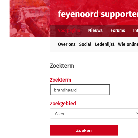
Voorpagina
Nieuws
Forums
In
Over ons
Social
Ledenlijst
Wie onlin
Zoekterm
Zoekterm
Zoekgebied