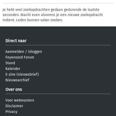
Je hebt veel zoekopdrachten gedaan gedurende de laatste
seconden. Wacht even alvorens je een nieuwe zoekopdracht
indient. Leden kunnen vaker zoeken.
Direct naar
Aanmelden
/
inloggen
Feyenoord Forum
Stand
Kalender
E-zine (nieuwsbrief)
Nieuwsarchief
Over ons
Voor webmasters
Disclaimer
Privacy