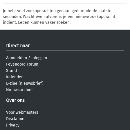
Je hebt veel zoekopdrachten gedaan gedurende de laatste
seconden. Wacht even alvorens je een nieuwe zoekopdracht
indient. Leden kunnen vaker zoeken.
Direct naar
Aanmelden
/
inloggen
Feyenoord Forum
Stand
Kalender
E-zine (nieuwsbrief)
Nieuwsarchief
Over ons
Voor webmasters
Disclaimer
Privacy