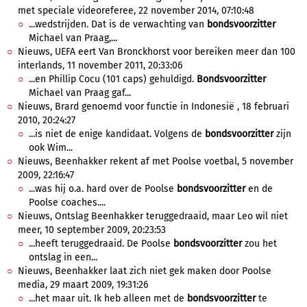
met speciale videoreferee, 22 november 2014, 07:10:48
...wedstrijden. Dat is de verwachting van
bondsvoorzitter
Michael van Praag,...
Nieuws, UEFA eert Van Bronckhorst voor bereiken meer dan 100
interlands, 11 november 2011, 20:33:06
...en Phillip Cocu (101 caps) gehuldigd.
Bondsvoorzitter
Michael van Praag gaf...
Nieuws, Brard genoemd voor functie in Indonesië , 18 februari
2010, 20:24:27
...is niet de enige kandidaat. Volgens de
bondsvoorzitter
zijn
ook Wim...
Nieuws, Beenhakker rekent af met Poolse voetbal, 5 november
2009, 22:16:47
...was hij o.a. hard over de Poolse
bondsvoorzitter
en de
Poolse coaches....
Nieuws, Ontslag Beenhakker teruggedraaid, maar Leo wil niet
meer, 10 september 2009, 20:23:53
...heeft teruggedraaid. De Poolse
bondsvoorzitter
zou het
ontslag in een...
Nieuws, Beenhakker laat zich niet gek maken door Poolse
media, 29 maart 2009, 19:31:26
...het maar uit. Ik heb alleen met de
bondsvoorzitter
te