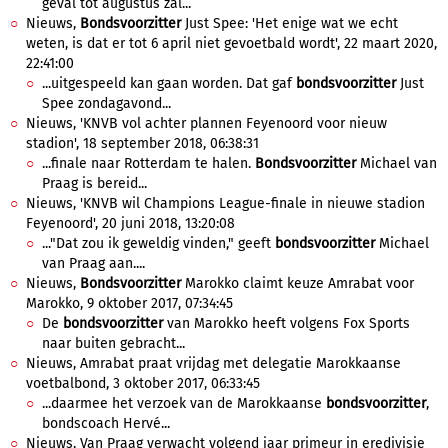
geval tot augustus zal...
Nieuws,
Bondsvoorzitter
Just Spee: 'Het enige wat we echt
weten, is dat er tot 6 april niet gevoetbald wordt', 22 maart 2020,
22:41:00
...uitgespeeld kan gaan worden. Dat gaf
bondsvoorzitter
Just
Spee zondagavond...
Nieuws, 'KNVB vol achter plannen Feyenoord voor nieuw
stadion', 18 september 2018, 06:38:31
...finale naar Rotterdam te halen.
Bondsvoorzitter
Michael van
Praag is bereid...
Nieuws, 'KNVB wil Champions League-finale in nieuwe stadion
Feyenoord', 20 juni 2018, 13:20:08
..."Dat zou ik geweldig vinden," geeft
bondsvoorzitter
Michael
van Praag aan....
Nieuws,
Bondsvoorzitter
Marokko claimt keuze Amrabat voor
Marokko, 9 oktober 2017, 07:34:45
De
bondsvoorzitter
van Marokko heeft volgens Fox Sports
naar buiten gebracht...
Nieuws, Amrabat praat vrijdag met delegatie Marokkaanse
voetbalbond, 3 oktober 2017, 06:33:45
...daarmee het verzoek van de Marokkaanse
bondsvoorzitter
,
bondscoach Hervé...
Nieuws, Van Praag verwacht volgend jaar primeur in eredivisie