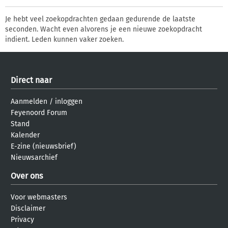
Je hebt veel zoekopdrachten gedaan gedurende de laatste
seconden. Wacht even alvorens je een nieuwe zoekopdracht
indient. Leden kunnen vaker zoeken.
Direct naar
Aanmelden
/
inloggen
Feyenoord Forum
Stand
Kalender
E-zine (nieuwsbrief)
Nieuwsarchief
Over ons
Voor webmasters
Disclaimer
Privacy