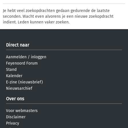
Je hebt veel zoekopdrachten gedaan gedurende de laatste
seconden. Wacht even alvorens je een nieuwe zoekopdracht
indient. Leden kunnen vaker zoeken.
Direct naar
Aanmelden
/
inloggen
Feyenoord Forum
Stand
Kalender
E-zine (nieuwsbrief)
Nieuwsarchief
Over ons
Voor webmasters
Disclaimer
Privacy